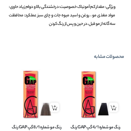
ویژگی: مقدار کم آمونیاک خصوصیت: درخشندگی بالا و دوام زیاد حاوی:
مواد مغذی مو ، روغن و اسید میوه جات و چای سبز عملکرد: محافظت
سه گانه از مو قبل، در حین و پس از رنگ کردن
محصولات مشابه
رنگ مو شماره 4/1 گپ GAP رنگ
رنگ مو شماره 8/1 گپ GAP رنگ