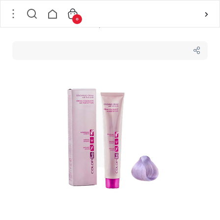
0
خانه
/
مو
/
رنگ مو و ملزومات
/
رنگ موی تیوپی
/
رنگ مو شماره 12/21 آی ان جی ING حجم 100 میل