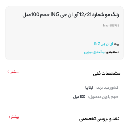
رنگ مو شماره 12/21 آی ان جی ING حجم 100 میل
bno-882983
آی ان جی ING
برند:
رنگ موی تیوپی
دسته بندی:
بیشتر
مشخصات فنی
کشور مبدا برند :
ایتالیا
حجم یا وزن محصول :
100 میل
بیشتر
نقد و بررسی تخصصی