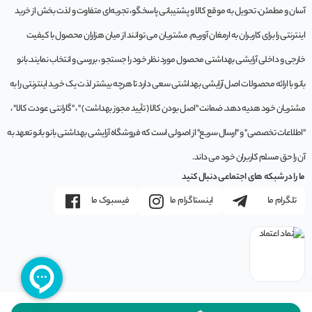
آسان و مطمئن، تحویل به موقع کالا و پشتیبانی پاسخگو، تجربه‌ای متفاوت و لذت بخش از خرید
اینترنتی را برای کاربران به ارمغان آوریم. مشتريان می توانند از ميان هزاران محصول با کيفيت
خارجی و داخلی آرایشی بهداشتی محصول مورد نظر خود را جستجو ، بررسی و انتخاب نمايند.بانو
بانو با ارائه محصولات اصل آرایشی بهداشتی سعی دارد تا هرچه بیشتر لذت یک خرید اینترنتی را به
مشتریان خود هدیه دهد. ضمانت "اصل بودن کالا ( تأیید مجوز بهداشت ) " ، "گارانتی عودت کالا" ،
"اطلاعات تخصصی" و "ارسال سریع" از اصولی است که فروشگاه آرایشی بهداشتی بانو بانو تعهد به
آن را حق مسلم کاربران خود می داند.
ما را در شبکه های اجتماعی دنبال کنید
تلگرام ما
اینستاگرام ما
فیسبوک ما