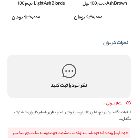
Ash Brown حجم 100 میل
Light Ash Blonde حجم 100
میل
onde
930,000
تومان
930,000
تومان
نظرات کاربران
نظر خود را ثبت کنید
امتیاز کنونی : 0
لطفا دیدگاه خود را راجع به این کالا بنویسید و تجربه خریدتان را با سایر کاربران به اشتراک
بگذارید.
جهت ارسال و دیدگاه خود باید ابتدا وارد سایت شوید. جهت ورود به سایت روی لینک زیر