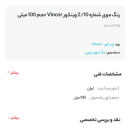
رنگ موی شماره 2/10 وینکور Vincor حجم 100 میلی
bno-601768
وینکور - Vincor
برند:
رنگ موی تیوپی
دسته بندی:
بیشتر
مشخصات فنی
کشور مبدا برند :
ایران
حجم یا وزن محصول :
100 میل
بیشتر
نقد و بررسی تخصصی