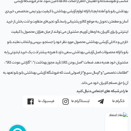
مناسب و هوشمندانه و اطمینان خاطر از اصالت کالا ها تامین شود. ما در فروشگاه آرایشی
بهداشتی بانو بانو آماده ایم تا با ارائه لوازم آرایشی بهداشتی با کیفیت برتر، تیمی متخصص، خریدی
آسان و مطمئن، تحویل به موقع کالا و پشتیبانی پاسخگو، تجربه‌ای متفاوت و لذت بخش از خرید
اینترنتی را برای کاربران به ارمغان آوریم. مشتريان می توانند از ميان هزاران محصول با کيفيت
خارجی و داخلی آرایشی بهداشتی محصول مورد نظر خود را جستجو ، بررسی و انتخاب نمايند.بانو
بانو با ارائه محصولات اصل آرایشی بهداشتی سعی دارد تا هرچه بیشتر لذت یک خرید اینترنتی را به
مشتریان خود هدیه دهد. ضمانت "اصل بودن کالا ( تأیید مجوز بهداشت ) " ، "گارانتی عودت کالا" ،
"اطلاعات تخصصی" و "ارسال سریع" از اصولی است که فروشگاه آرایشی بهداشتی بانو بانو تعهد به
آن را حق مسلم کاربران خود می داند.
ما را در شبکه های اجتماعی دنبال کنید
تلگرام ما
اینستاگرام ما
فیسبوک ما