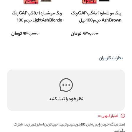
رنگ مو شماره 4/1 گپ GAP رنگ
رنگ مو شماره 8/1 گپ GAP رنگ
Ash Brown حجم 100 میل
Light Ash Blonde حجم 100
میل
onde
930,000
تومان
930,000
تومان
نظرات کاربران
نظر خود را ثبت کنید
امتیاز کنونی : 0
لطفا دیدگاه خود را راجع به این کالا بنویسید و تجربه خریدتان را با سایر کاربران به اشتراک
بگذارید.