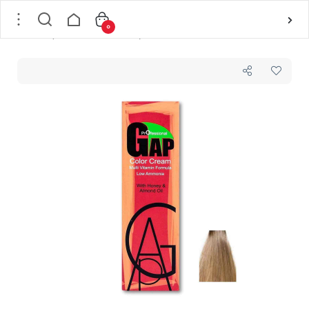
0
خانه
/
مو
/
رنگ مو و ملزومات
/
رنگ موی تیوپی
/
رنگ مو شماره 8/0 گپ GAP رنگ Light Blonde حجم 100 میل