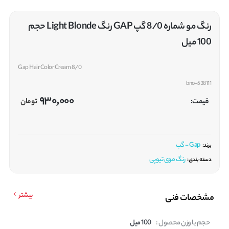
رنگ مو شماره 8/0 گپ GAP رنگ Light Blonde حجم
100 میل
Gap Hair Color Cream 8/0
bno-538111
930,000
قیمت:
تومان
Gap - گپ
برند:
رنگ موی تیوپی
دسته بندی:
بیشتر
مشخصات فنی
حجم یا وزن محصول :
100 میل