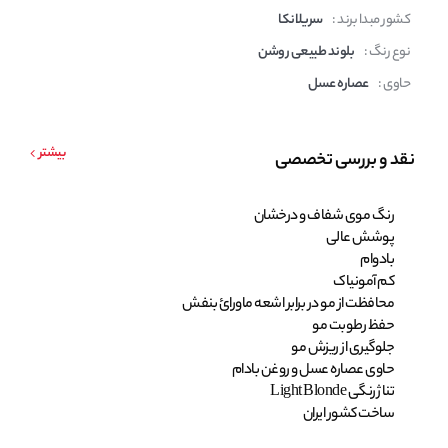
کشور مبدا برند :
سریلانکا
نوع رنگ :
بلوند طبیعی روشن
حاوی :
عصاره عسل
بیشتر
نقد و بررسی تخصصی
رنگ موی شفاف و درخشان
پوشش عالی
بادوام
کم آمونیاک
محافظت از مو در برابر اشعه ماورائ بنفش
حفظ رطوبت مو
جلوگیری از ریزش مو
حاوی عصاره عسل و روغن بادام
تناژ رنگی Light Blonde
ساخت کشور ایران