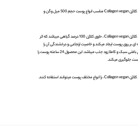
شیر بدن پمپی باباریا babaria حاوی کلاژن Collagen vegan مناسب انواع پوست حجم 500 میل وگن و
شیر بدن پمپی باباریا babaria حاوی کلاژن Collagen vegan ، حاوی کلاژن 100 درصد گیاهی میباشد که اثر
ی بر روی پوست ایجاد میکند و خاصیت ارتجاعی و درخشندگی آن را
افزایش می دهد ، همجچنین دارای بافتی سبک و کاملا زود جذب میباشد. این محصول 24 ساعته پوست را
ست جلوگیری میکند.