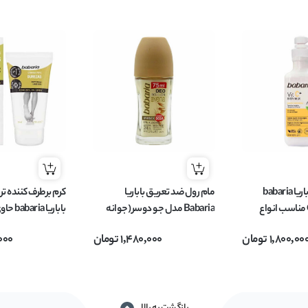
شیر بدن پمپی باباریا babaria
مام رول ضد تعریق باباریا
کرم برطرف کننده ت
حاوی ویتامین C مناسب انواع
Babaria مدل جو دوسر (جوانه
باباریا 
گندم) avena حجم 75 میل
کننده 7 روزه ترک پا حجم 50 میل
1,800,00
تومان
1,480,000
تومان
000