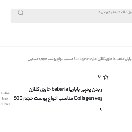
سب انواع پوست حجم 500 میل
0
شیر بدن پمپی باباریا babaria حاوی کلاژن
شناسه کا
Collagen vegan مناسب انواع پوست حجم 500
bno-
130240
میل