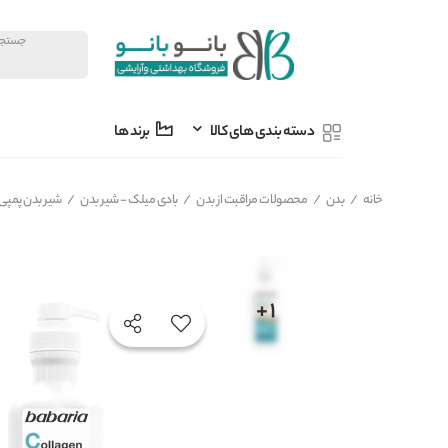
دسته بندی های کالا
برند ها
خانه
/
بدن
/
محصولات مراقبت از بدن
/
بادی میلک - شیر بدن
/
شیر بدن پمپی باباریا babaria حاوی کلاژن Collagen vegan منا