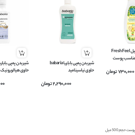
شیر بدن فرش فیل Fresh Feel
ل Oriental مناسب پوست
شیر بدن پمپی باباریا babaria
یل
حاوی نیاسینامید
حاوی هیالورونیک 
730,000
تومان
NIACINAMIDE مناسب پوست
d
2,290,000
تومان
000
حساس حجم 400 میل
خشک حجم 500 میل