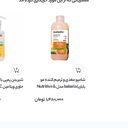
مشتریانی که از این مورد خریداری کرده اند
شامپو مغذی و ترمیم کننده مو
باباریا babaria مدل Nutritive &
Repair مناسب موهای خشک و
پوست حجم 500 میل
1,480,000
تومان
0
آسیب دیده حجم 500 میل