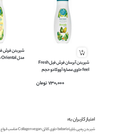
مد
شیر بدن آبرسان فرش فیل Fresh
های خشک حجم 400 م
feel حاوی عصاره آووکادو حجم
400 میلی لیتر
730,000
تومان
امتیاز کاربران به:
شیر بدن پمپی باباریا babaria حاوی کلاژن Collagen vegan مناسب انواع پوست حجم 500 میل