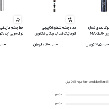
وک نمدی شماره
مداد چشم شماره 06 پیچی
08 میکاپ فکتوری MAKEUP
اتوماتیک ضد آب میکاپ فکتوری
FACTORY مدل Liquid Eye
MAKEUP FACTORY مدل
مدل iquid liner
3,500,0
تومان
2,400,000
تومان
,000
Automatic وزن 0.31 گرم
حجم 0.55 میل
)
(0
0
%
)
(0
0
%