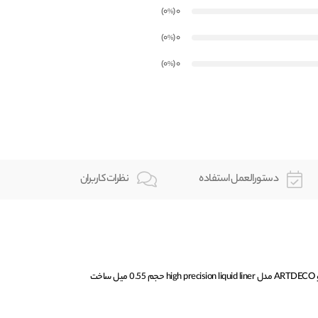
)
(0
0
%
)
(0
0
%
)
(0
0
%
دستورالعمل استفاده
نظرات کاربران
خط چشم قلمی شماره 01 آرت دکو ARTDECO مدل high precision liquid liner حجم 0.55 میل ساخت