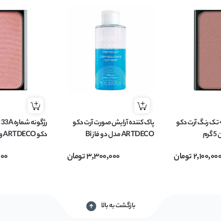
رژگونه شماره 48 تک رنگ آرت دکو
پاک کننده آرایش صورت آرت دکو
ر
ARTDECO مدل دو فاز Bi
دکو ARTDECO وزن 5 گرم
Phase Make up Remover حجم
2,100,00
تومان
3,300,000
تومان
000
150 میل
بازگشت به بالا