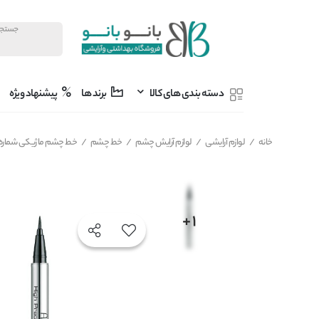
دسته بندی های کالا
برند ها
پیشنهاد ویژه
خانه
/
لوازم آرایشی
/
لوازم آرایش چشم
/
خط چشم
/
خط چشم ماژیکی شماره 01 با نوک مویی آرت دکو ARTDECO مدل high precision liquid liner حجم 0.55 