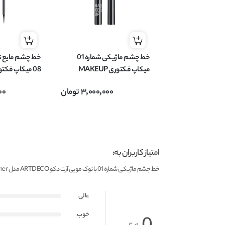
خط چشم ماژیکی شماره 01
خط چشم مایع ن
میکاپ فکتوری MAKEUP
FACTORY مدل Full Precision
3,000,000
تومان
00
Liquid Liner حجم 1 میل
Designer حجم 2.5 میل
امتیاز کاربران به:
خط چشم ماژیکی شماره 01 با نوک مویی آرت دکو ARTDECO مدل high precision liquid liner حجم 0.55 میل
عالی
خوب