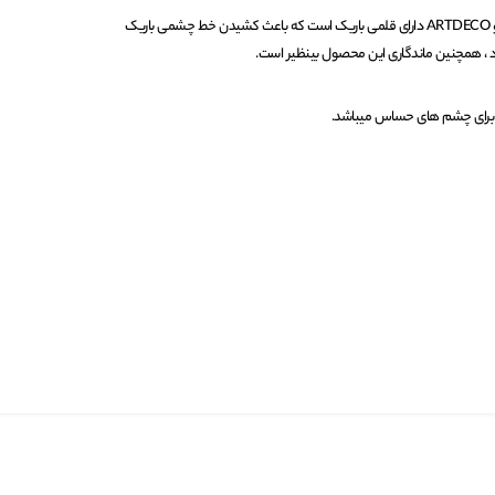
خط چشم قلمی شماره 01 آرت دکو ARTDECO دارای قلمی باریک است که باعث کشیدن خط چشمی باریک
 ، همچنین ماندگاری این محصول بینظیر است.