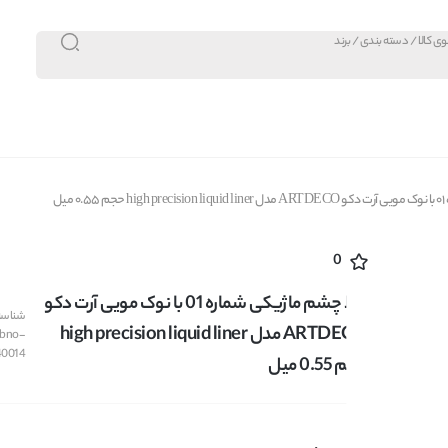
میل
0
خط چشم ماژیکی شماره 01 با نوک مویی آرت دکو
شناسه 
ARTDECO مدل high precision liquid liner
bno-
40014
حجم 0.55 میل