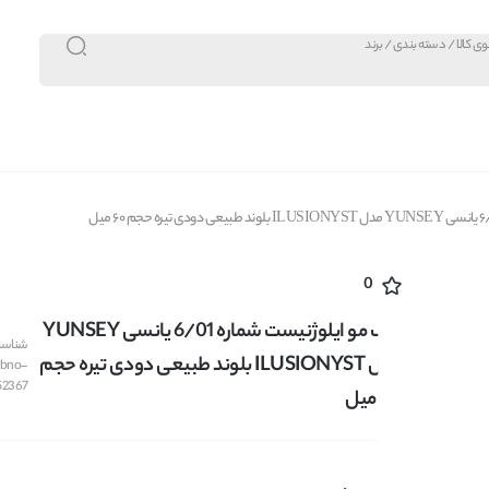
0
رنگ مو ایلوژنیست شماره 6/01 یانسی YUNSEY
شناسه 
مدل ILUSIONYST بلوند طبیعی دودی تیره حجم
bno-
52367
60 میل