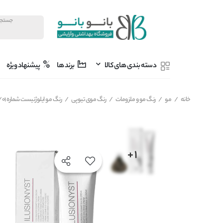
دسته بندی های کالا
برند ها
پیشنهاد ویژه
خانه
/
مو
/
رنگ مو و ملزومات
/
رنگ موی تیوپی
/
رنگ مو ایلوژنیست شماره 6/01 یانسی YUNSEY مدل ILUSIONYST بلوند طبیعی دودی تیره حجم 60 میل