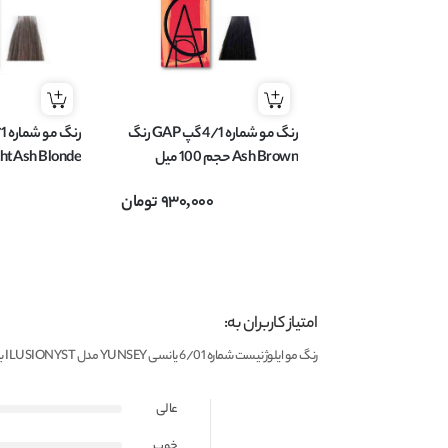
رنگ مو شماره 4/1 گپ GAP رنگ
Ash Brown حجم 100 میل
میل
930,000
تومان
امتیاز کاربران به:
رنگ مو ایلوژنیست شماره 6/01 یانسی YUNSEY مدل ILUSIONYST بلوند طبیعی دودی تیره حجم 60 میل
عالی
خوب