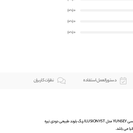
)
(0
0
%
)
(0
0
%
)
(0
0
%
دستورالعمل استفاده
نظرات کاربران
رنگ مو ایلوژنیست شماره 6/01 یانسی YUNSEY مدل ILUSIONYST رنگ بلوند طبیعی دودی تیره