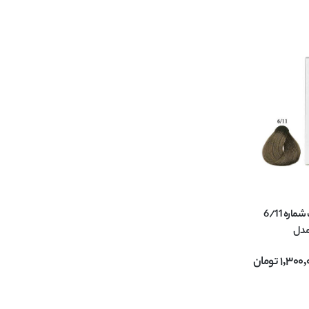
رنگ مو ایلوژنیست شماره 6/11
سی YUNSEY مدل
ILUSI بلوند خاکستری
1,300,
تومان