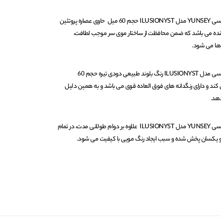
رنگ مو ایلوژنیست شماره 6/01 یانسی YUNSEY مدل ILUSIONYST حجم 60 میل حاوی عصاره پروتئین
کننده می باشد که ضمن محافظت از ساختار موی سر موجب لطافت،
ها می شود.
رنگ مو ایلوژنیست شماره 6/01 یانسی مدل ILUSIONYST رنگ بلوند طبیعی دودی تیره حجم 60
 کند و دارای رنگدانه های فوق العاده قوی می باشد و به همین دلیل
هد.
رنگ مو ایلوژنیست شماره 6/01 یانسی YUNSEY مدل ILUSIONYST علاوه بر دوام طولانی مدت، در تمام
 یکسان پخش شده و سبب ایجاد رنگ مویی با کیفیت می شود.