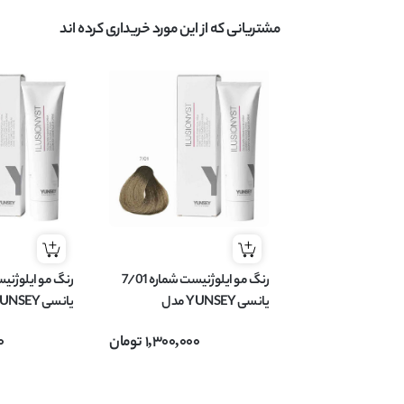
مشتریانی که از این مورد خریداری کرده اند
رنگ مو ایلوژنیست شماره 7/01
یانسی YUNSEY مدل
ILUSIONYST بلوند طبیعی
T
1,300,000
تومان
0
دودی متوسط حجم 60 میل
خاکستری حجم 60 میل