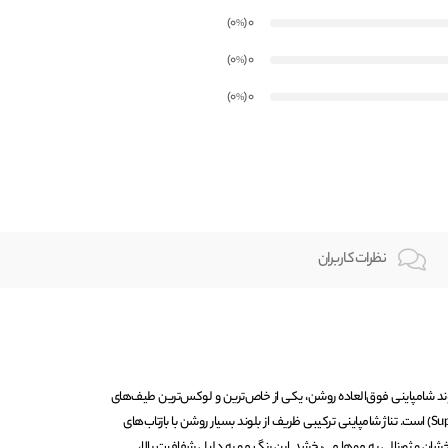
)
(0
0
%
)
(0
0
%
)
(0
0
%
نظرات کاربران
ماره 10/13 با نام بلوند شامپاینی فوق‌العاده روشن، یکی از خاص‌ترین و لوکس‌ترین طیف‌های
رنگی در سری سوپرلایت (Super Light) است. تناژ شامپاینی ترکیبی ظریف از بلوند بسیار روشن با بازتاب‌های
شان و ژورنالی به موها می‌بخشد. این رنگ مو به دلیل شفافیت بالا،