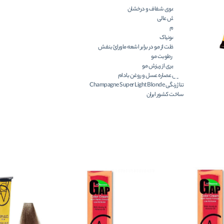
رنگ موی شفاف و درخشان
پوشش عالی
بادوام
کم آمونیاک
محافظت از مو در برابر اشعه ماورائ بنفش
حفظ رطوبت مو
جلوگیری از ریزش مو
حاوی عصاره عسل و روغن بادام
تناژ رنگی Champagne Super Light Blonde
ساخت کشور ایران