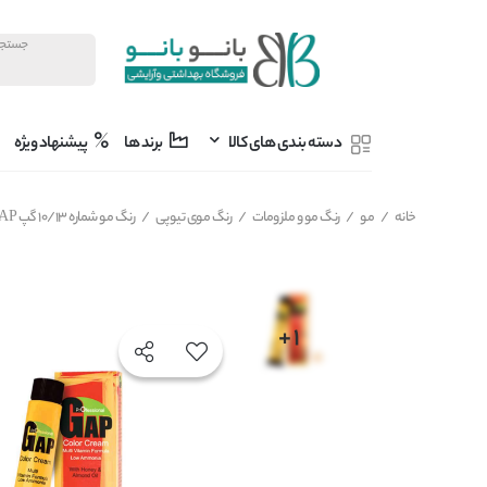
دسته بندی های کالا
برند ها
پیشنهاد ویژه
خانه
/
مو
/
رنگ مو و ملزومات
/
رنگ موی تیوپی
/
رنگ مو شماره 10/13 گپ GAP رنگ Champagne Super Light Blonde حجم 100 میل