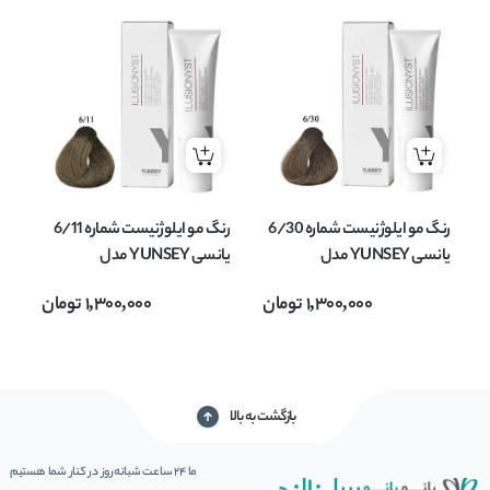
رنگ مو ایلوژنیست شماره 6/30
رنگ مو ایلوژنیست شماره 6/11
رن
یانسی YUNSEY مدل
یانسی YUNSEY مدل
ILUSIONYST بلوند طلایی
ILUSIONYST بلوند خاکستری
میل
1,300,000
تومان
1,300,000
تومان
متوسط حجم 60 میل
تیره حجم 60 میل
بازگشت به بالا
ما 24 ساعت شبانه‌روز در کنار شما هستیم