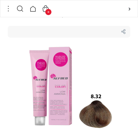
0
خانه
/
مو
/
رنگ مو و ملزومات
/
رنگ موی تیوپی
/
رنگ مو شماره 8/32 بژ آلفرد ALFRED حجم 100 میل