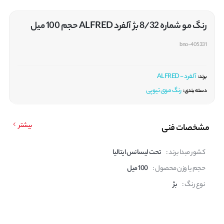
رنگ مو شماره 8/32 بژ آلفرد ALFRED حجم 100 میل
bno-405331
آلفرد - ALFRED
برند:
رنگ موی تیوپی
دسته بندی:
بیشتر
مشخصات فنی
کشور مبدا برند :
تحت لیسانس ایتالیا
حجم یا وزن محصول :
100 میل
نوع رنگ :
بژ