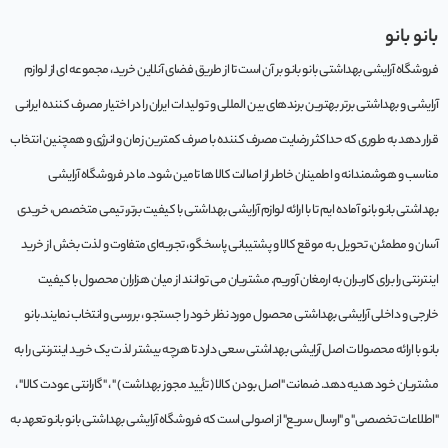
بانو بانو
فروشگاه آرایشی بهداشتی بانو بانو بر آن است تا از طریق فضای آنلاین خرید، مجموعه‌ ای از لوازم
آرایشی و بهداشتی برتر بهترین برندهای بین المللی و تولیدات ایران را در اختیار مصرف کننده ایرانی
قرار دهد به طوری که حداکثر رضایت مصرف کننده با صرف کمترین زمان و انرژی و همچنین انتخاب
مناسب و هوشمندانه و اطمینان خاطر از اصالت کالا ها تامین شود. ما در فروشگاه آرایشی
بهداشتی بانو بانو آماده ایم تا با ارائه لوازم آرایشی بهداشتی با کیفیت برتر، تیمی متخصص، خریدی
آسان و مطمئن، تحویل به موقع کالا و پشتیبانی پاسخگو، تجربه‌ای متفاوت و لذت بخش از خرید
اینترنتی را برای کاربران به ارمغان آوریم. مشتريان می توانند از ميان هزاران محصول با کيفيت
خارجی و داخلی آرایشی بهداشتی محصول مورد نظر خود را جستجو ، بررسی و انتخاب نمايند.بانو
بانو با ارائه محصولات اصل آرایشی بهداشتی سعی دارد تا هرچه بیشتر لذت یک خرید اینترنتی را به
مشتریان خود هدیه دهد. ضمانت "اصل بودن کالا ( تأیید مجوز بهداشت ) " ، "گارانتی عودت کالا" ،
"اطلاعات تخصصی" و "ارسال سریع" از اصولی است که فروشگاه آرایشی بهداشتی بانو بانو تعهد به