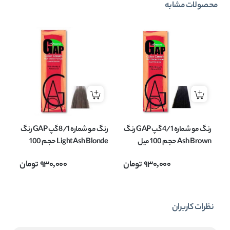
محصولات مشابه
رنگ مو شماره 4/1 گپ GAP رنگ
رنگ مو شماره 8/1 گپ GAP رنگ
Ash Brown حجم 100 میل
Light Ash Blonde حجم 100
میل
onde
930,000
تومان
930,000
تومان
نظرات کاربران