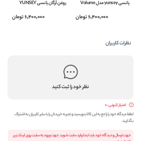
یانسی yunsey مدل Volume
روغن آرگان یانسی YUNSEY
Shampoo حجم 1000 میل
مدل NOFRIZZ حجم 1000
6,400,000
تومان
6,400,000
تومان
میل
حجم 
نظرات کاربران
نظر خود را ثبت کنید
امتیاز کنونی : 0
لطفا دیدگاه خود را راجع به این کالا بنویسید و تجربه خریدتان را با سایر کاربران به اشتراک
بگذارید.
جهت ارسال و دیدگاه خود باید ابتدا وارد سایت شوید. جهت ورود به سایت روی لینک زیر