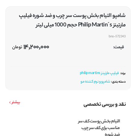
شامپو التیام بخش پوست سر چرب و ضد شوره فیلیپ
مارتینز Philip Martin´s حجم 1000 میلی لیتر
bno-572343
14,200,000
قیمت:
تومان
فیلیپ مارتینز philip martins
برند:
شامپو و نرم کننده مو
دسته بندی:
بیشتر
نقد و بررسی تخصصی
التیام بخش پوست کف سر
مناسب برای کف سر چرب
ضد شوره