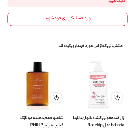
کلیک نمایید.
وارد حساب کاربری خود شوید
مشتریانی که از این مورد خریداری کرده اند
ژل ضد عفونی کننده بانوان باباریا
شامپو حجم دهنده مو نازک
babaria مدل Rosehip
فیلیپ مارتینز PHILIP
Intimate Wash حاوی گل رز
MARTINS مدل BABASSU
حجم