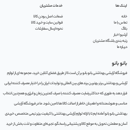
لینک ها
خدمات مشتریان
خانه
ضمانت اصل بودن کالا
تماس با ما
قوانین سایت و خرید کالا
بلاگ
نحوه ارسال سفارشات
آرشیو اخبار
رتبه بندی باشگاه مشتریان
درباره ما
بانو بانو
فروشگاه آرایشی بهداشتی بانو بانو بر آن است تا از طریق فضای آنلاین خرید، مجموعه‌ ای از لوازم
آرایشی و بهداشتی برتر بهترین برندهای بین المللی و تولیدات ایران را در اختیار مصرف کننده ایرانی
قرار دهد به طوری که حداکثر رضایت مصرف کننده با صرف کمترین زمان و انرژی و همچنین انتخاب
مناسب و هوشمندانه و اطمینان خاطر از اصالت کالا ها تامین شود. ما در فروشگاه آرایشی
بهداشتی بانو بانو آماده ایم تا با ارائه لوازم آرایشی بهداشتی با کیفیت برتر، تیمی متخصص، خریدی
آسان و مطمئن، تحویل به موقع کالا و پشتیبانی پاسخگو، تجربه‌ای متفاوت و لذت بخش از خرید