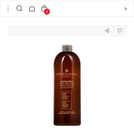
0
خانه
/
شامپو و نرم کننده مو
/
شامپو التیام بخش پوست سر چرب و ضد شوره فیلیپ مارتینز Philip Martin´s حجم 1000 میلی لیتر