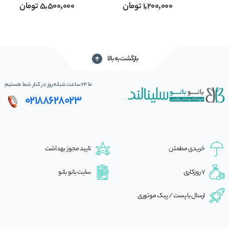
1,200,000
تومان
5,500,000
تومان
حجم 300 میل
حجم 320 میل
بازگشت به بالا
ما 24 ساعت شبانه‌روز در کنار شما هستیم
02188628023
خریدی مطمئن
تایید مجوز بهداشت
7 روزکاری
سایت بانو بانو
ارسال با پست / پیک موتوری