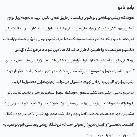
بانو بانو
فروشگاه آرایشی بهداشتی بانو بانو بر آن است تا از طریق فضای آنلاین خرید، مجموعه‌ ای از لوازم
آرایشی و بهداشتی برتر بهترین برندهای بین المللی و تولیدات ایران را در اختیار مصرف کننده ایرانی
قرار دهد به طوری که حداکثر رضایت مصرف کننده با صرف کمترین زمان و انرژی و همچنین انتخاب
مناسب و هوشمندانه و اطمینان خاطر از اصالت کالا ها تامین شود. ما در فروشگاه آرایشی
بهداشتی بانو بانو آماده ایم تا با ارائه لوازم آرایشی بهداشتی با کیفیت برتر، تیمی متخصص، خریدی
آسان و مطمئن، تحویل به موقع کالا و پشتیبانی پاسخگو، تجربه‌ای متفاوت و لذت بخش از خرید
اینترنتی را برای کاربران به ارمغان آوریم. مشتريان می توانند از ميان هزاران محصول با کيفيت
خارجی و داخلی آرایشی بهداشتی محصول مورد نظر خود را جستجو ، بررسی و انتخاب نمايند.بانو
بانو با ارائه محصولات اصل آرایشی بهداشتی سعی دارد تا هرچه بیشتر لذت یک خرید اینترنتی را به
مشتریان خود هدیه دهد. ضمانت "اصل بودن کالا ( تأیید مجوز بهداشت ) " ، "گارانتی عودت کالا" ،
"اطلاعات تخصصی" و "ارسال سریع" از اصولی است که فروشگاه آرایشی بهداشتی بانو بانو تعهد به
آن را حق مسلم کاربران خود می داند.