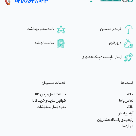
02188628023
خریدی مطمئن
تایید مجوز بهداشت
7 روزکاری
سایت بانو بانو
ارسال با پست / پیک موتوری
لینک ها
خدمات مشتریان
خانه
ضمانت اصل بودن کالا
تماس با ما
قوانین سایت و خرید کالا
بلاگ
نحوه ارسال سفارشات
آرشیو اخبار
رتبه بندی باشگاه مشتریان
درباره ما