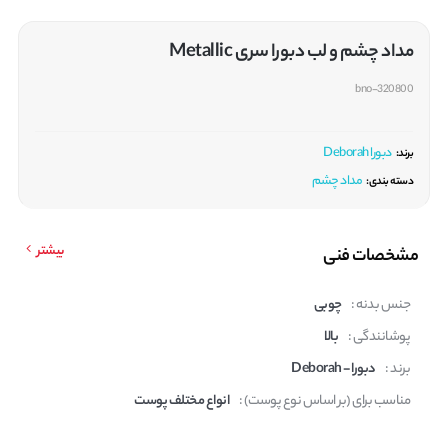
مداد چشم و لب دبورا سری Metallic
bno-320800
دبورا Deborah
برند:
مداد چشم
دسته بندی:
بیشتر
مشخصات فنی
جنس بدنه :
چوبی
پوشانندگی :
بالا
برند :
دبورا - Deborah
مناسب برای (بر اساس نوع پوست) :
انواع مختلف پوست